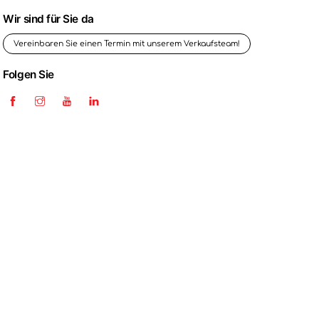
Skip
Wir sind für Sie da
to
content
Vereinbaren Sie einen Termin mit unserem Verkaufsteam!
Folgen Sie