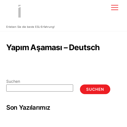
Skip
Men
to
content
Erleben Sie die beste ESL-Erfahrung!
Yapım Aşaması – Deutsch
Suchen
SUCHEN
Son Yazılarımız