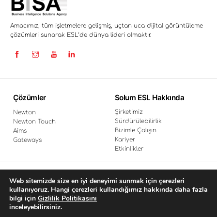
Amacımız, tüm işletmelere gelişmiş, uçtan uca dijital görüntüleme
çözümleri sunarak ESL’de dünya lideri olmaktır.
Çözümler
Solum ESL Hakkında
Şirketimiz
Newton
Sürdürülebilirlik
Newton Touch
Bizimle Çalışın
Aims
Kariyer
Gateways
Etkinlikler
Web sitemizde size en iyi deneyimi sunmak için çerezleri
Sizin İçin Buradayız
kullanıyoruz. Hangi çerezleri kullandığımız hakkında daha fazla
bilgi için
Gizlilik Politikasını
Satış Ekibimiz İle Görüşme Planlayın
inceleyebilirsiniz.